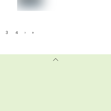
3
4
›
»
Back
To
Top