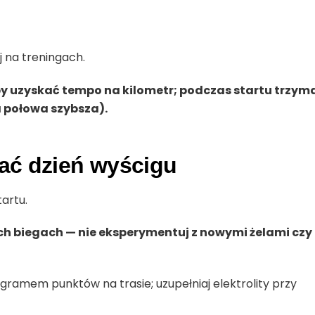
 na treningach.
by uzyskać tempo na kilometr; podczas startu trzym
 połowa szybsza).
gać dzień wyścigu
tartu.
gich biegach — nie eksperymentuj z nowymi żelami czy
ogramem punktów na trasie; uzupełniaj elektrolity przy