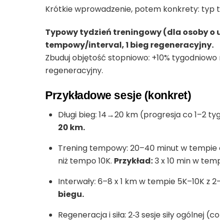
Krótkie wprowadzenie, potem konkrety: typ t
Typowy tydzień treningowy (dla osoby o um
tempowy/interval, 1 bieg regeneracyjny.
Zbuduj objętość stopniowo: +10% tygodniowo
regeneracyjny.
Przykładowe sesje (konkret)
Długi bieg: 14→20 km (progresja co 1–2 ty
20 km.
Trening tempowy: 20–40 minut w tempie 
niż tempo 10K.
Przykład:
3 x 10 min w tem
Interwały: 6–8 x 1 km w tempie 5K–10K z 2
biegu.
Regeneracja i siła: 2‑3 sesje siły ogólnej