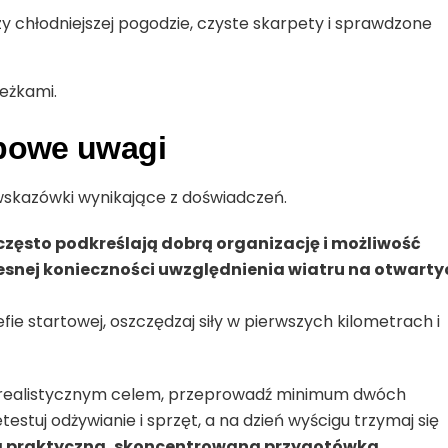
y chłodniejszej pogodzie, czyste skarpety i sprawdzone
ieżkami.
ypowe uwagi
 wskazówki wynikające z doświadczeń.
często podkreślają dobrą organizację i możliwość
esnej konieczności uwzględnienia wiatru na otwarty
refie startowej, oszczędzaj siły w pierwszych kilometrach i
z realistycznym celem, przeprowadź minimum dwóch
testuj odżywianie i sprzęt, a na dzień wyścigu trzymaj się
 praktyczna, skoncentrowana przygotówka