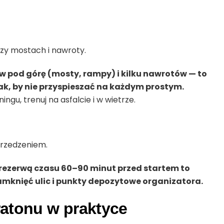
rzy mostach i nawroty.
ów pod górę (mosty, rampy) i kilku nawrotów — to
ak, by nie przyspieszać na każdym prostym.
ngu, trenuj na asfalcie i w wietrze.
przedzeniem.
rezerwą czasu 60–90 minut przed startem to
mknięć ulic i punkty depozytowe organizatora.
atonu w praktyce