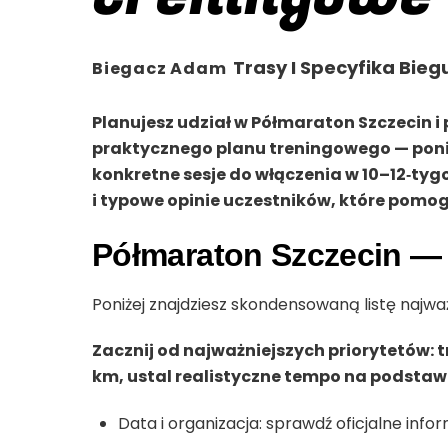
Trasy I Specyfika Bieg
Biegacz Adam
Planujesz udział w Półmaraton Szczecin i p
praktycznego planu treningowego — poniże
konkretne sesje do włączenia w 10–12‑tyg
i typowe opinie uczestników, które pomog
Półmaraton Szczecin — 
Poniżej znajdziesz skondensowaną listę najw
Zacznij od najważniejszych priorytetów: t
km, ustal realistyczne tempo na podstawie
Data i organizacja: sprawdź oficjalne info