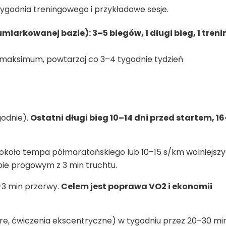
ygodnia treningowego i przykładowe sesje.
iarkowanej bazie): 3–5 biegów, 1 długi bieg, 1 treni
 maksimum, powtarzaj co 3–4 tygodnie tydzień
godnie).
Ostatni długi bieg 10–14 dni przed startem, 16
około tempa półmaratońskiego lub 10–15 s/km wolniejsz
pie progowym z 3 min truchtu.
–3 min przerwy.
Celem jest poprawa VO2 i ekonomii
 (core, ćwiczenia ekscentryczne) w tygodniu przez 20–30 min