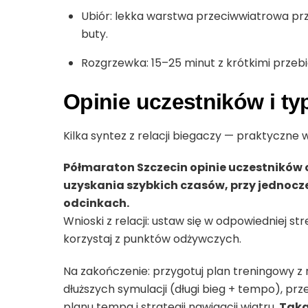
Ubiór: lekka warstwa przeciwwiatrowa prz
buty.
Rozgrzewka: 15–25 minut z krótkimi przeb
Opinie uczestników i t
Kilka syntez z relacji biegaczy — praktyczne
Półmaraton Szczecin opinie uczestników 
uzyskania szybkich czasów, przy jednocz
odcinkach.
Wnioski z relacji: ustaw się w odpowiedniej st
korzystaj z punktów odżywczych.
Na zakończenie: przygotuj plan treningowy 
dłuższych symulacji (długi bieg + tempo), prze
planu tempa i strategii nawigacji wiatru.
Taka