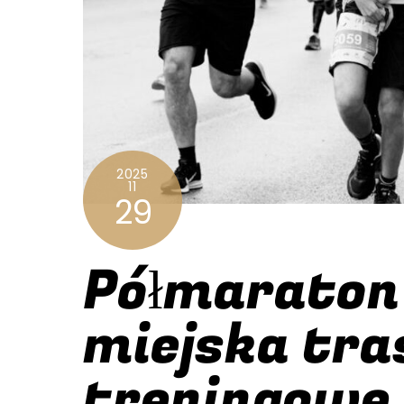
2025
11
29
Półmaraton 
miejska tra
treningowe