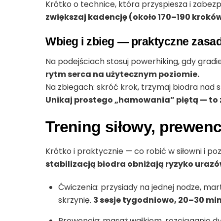
Krótko o technice, która przyspiesza i zabez
zwiększaj kadencję (około 170–190 kroków/
Wbieg i zbieg — praktyczne zasa
Na podejściach stosuj powerhiking, gdy grad
rytm serca na użytecznym poziomie.
Na zbiegach: skróć krok, trzymaj biodra nad s
Unikaj prostego „hamowania” piętą — to 
Trening siłowy, prewencj
Krótko i praktycznie — co robić w siłowni i po
stabilizacją biodra obniżają ryzyko uraz
Ćwiczenia: przysiady na jednej nodze, mar
skrzynię.
3 sesje tygodniowo, 20–30 min
Prewencja: masaż wałkiem, rozciąganie dy