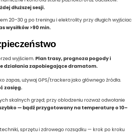
ej dłuższej sesji.
em 20–30 g po treningu i elektrolity przy długich wyjściac
as wysiłków >90 min.
zpieczeństwo
przed wyjściem.
Plan trasy, prognoza pogody i
we działania zapobiegające dramatom.
o zapas, używaj GPS/trackera jako głównego źródła.
ć zasięg.
ętych skalnych grzęd; przy oblodzeniu rozważ odwołanie
 szybko — bądź przygotowany na temperaturę o 10–
techniki, sprzętu i zdrowego rozsądku — krok po kroku