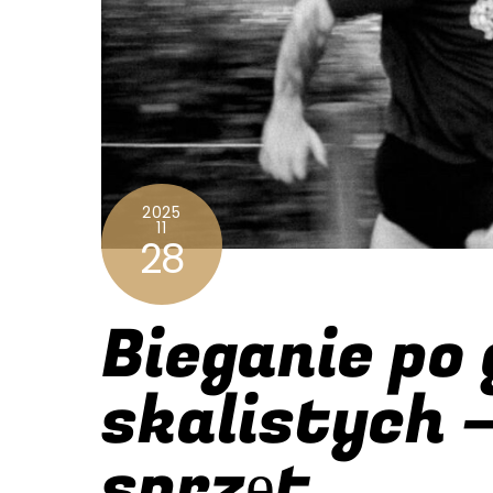
2025
11
28
Bieganie po
skalistych –
sprzęt