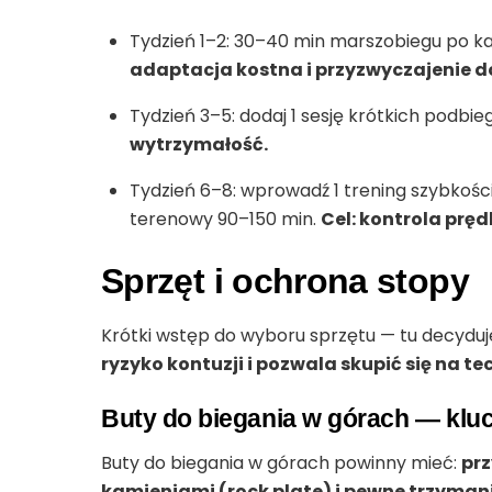
Tydzień 1–2: 30–40 min marszobiegu po k
adaptacja kostna i przyzwyczajenie d
Tydzień 3–5: dodaj 1 sesję krótkich podbi
wytrzymałość.
Tydzień 6–8: wprowadź 1 trening szybkościo
terenowy 90–150 min.
Cel: kontrola pręd
Sprzęt i ochrona stopy
Krótki wstęp do wyboru sprzętu — tu decydu
ryzyko kontuzji i pozwala skupić się na te
Buty do biegania w górach — kl
Buty do biegania w górach powinny mieć:
prz
kamieniami (rock plate) i pewne trzymani