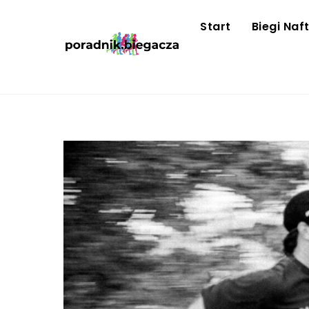
Skip
to
Start
Biegi Naf
content