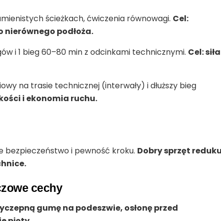
amienistych ścieżkach, ćwiczenia równowagi.
Cel:
o nierównego podłoża.
egów i 1 bieg 60–80 min z odcinkami technicznymi.
Cel: siła 
wy na trasie technicznej (interwały) i dłuższy bieg
kości i ekonomia ruchu.
je bezpieczeństwo i pewność kroku.
Dobry sprzęt reduku
chnice.
uczowe cechy
yczepną gumę na podeszwie, osłonę przed
e pięty.