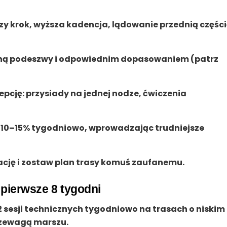
szy krok, wyższa kadencja, lądowanie przednią częśc
oną podeszwy i odpowiednim dopasowaniem (patrz
epcję: przysiady na jednej nodze, ćwiczenia
o 10–15% tygodniowo, wprowadzając trudniejsze
cję i zostaw plan trasy komuś zaufanemu.
pierwsze 8 tygodni
2 sesji technicznych tygodniowo na trasach o niskim
przewagą marszu.