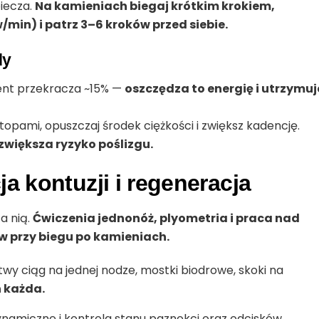
piecza.
Na kamieniach biegaj krótkim krokiem,
min) i patrz 3–6 kroków przed siebie.
dy
ient przekracza ~15% —
oszczędza to energię i utrzymuj
topami, opuszczaj środek ciężkości i zwiększ kadencję.
zwiększa ryzyko poślizgu.
a kontuzji i regeneracja
za nią.
Ćwiczenia jednonóż, plyometria i praca nad
ów przy biegu po kamieniach.
twy ciąg na jednej nodze, mostki biodrowe, skoki na
 każda.
namiczne i kontrola stanu paznokci oraz odcisków.