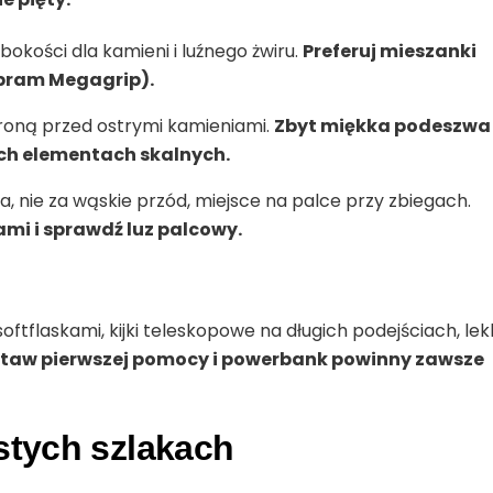
okości dla kamieni i luźnego żwiru.
Preferuj mieszanki
ibram Megagrip).
oną przed ostrymi kamieniami.
Zbyt miękka podeszwa
ch elementach skalnych.
 nie za wąskie przód, miejsce na palce przy zbiegach.
mi i sprawdź luz palcowy.
softflaskami, kijki teleskopowe na długich podejściach, le
staw pierwszej pomocy i powerbank powinny zawsze
stych szlakach