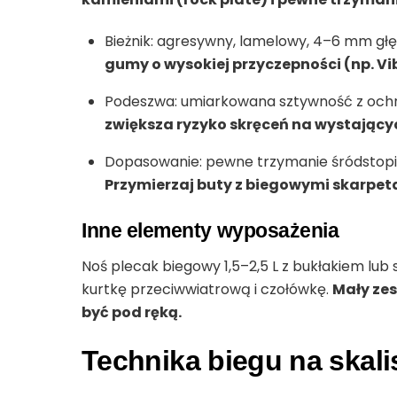
Bieżnik: agresywny, lamelowy, 4–6 mm głęb
gumy o wysokiej przyczepności (np. V
Podeszwa: umiarkowana sztywność z ochr
zwiększa ryzyko skręceń na wystający
Dopasowanie: pewne trzymanie śródstopia,
Przymierzaj buty z biegowymi skarpeta
Inne elementy wyposażenia
Noś plecak biegowy 1,5–2,5 L z bukłakiem lub 
kurtkę przeciwwiatrową i czołówkę.
Mały ze
być pod ręką.
Technika biegu na skali